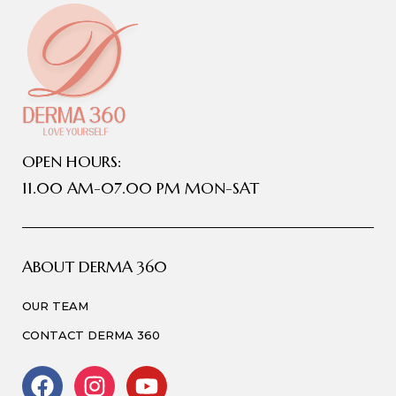
OPEN HOURS:
11.00 AM-07.00 PM MON-SAT
ABOUT DERMA 360
OUR TEAM
CONTACT DERMA 360