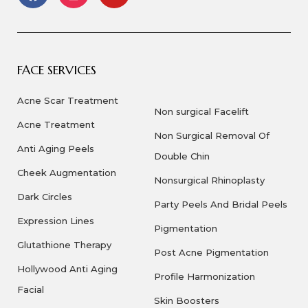
FACE SERVICES
Acne Scar Treatment
Non surgical Facelift
Acne Treatment
Non Surgical Removal Of
Anti Aging Peels
Double Chin
Cheek Augmentation
Nonsurgical Rhinoplasty
Dark Circles
Party Peels And Bridal Peels
Expression Lines
Pigmentation
Glutathione Therapy
Post Acne Pigmentation
Hollywood Anti Aging
Profile Harmonization
Facial
Skin Boosters