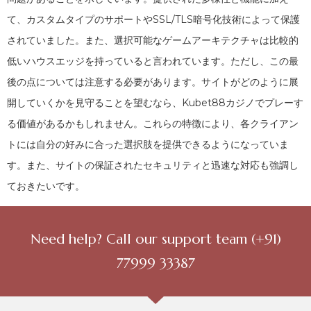
て、カスタムタイプのサポートやSSL/TLS暗号化技術によって保護
されていました。また、選択可能なゲームアーキテクチャは比較的
低いハウスエッジを持っていると言われています。ただし、この最
後の点については注意する必要があります。サイトがどのように展
開していくかを見守ることを望むなら、Kubet88カジノでプレーす
る価値があるかもしれません。これらの特徴により、各クライアン
トには自分の好みに合った選択肢を提供できるようになっていま
す。また、サイトの保証されたセキュリティと迅速な対応も強調し
ておきたいです。
Need help? Call our support team
(+91)
77999 33387