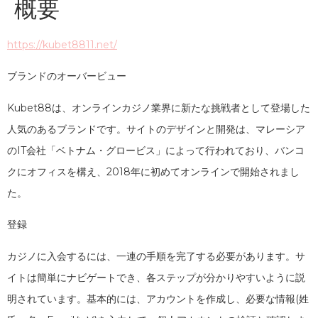
概要
https://kubet8811.net/
ブランドのオーバービュー
Kubet88は、オンラインカジノ業界に新たな挑戦者として登場した
人気のあるブランドです。サイトのデザインと開発は、マレーシア
のIT会社「ベトナム・グロービス」によって行われており、バンコ
クにオフィスを構え、2018年に初めてオンラインで開始されまし
た。
登録
カジノに入会するには、一連の手順を完了する必要があります。サ
イトは簡単にナビゲートでき、各ステップが分かりやすいように説
明されています。基本的には、アカウントを作成し、必要な情報(姓